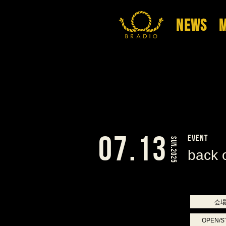
NEWS
M
07.13
EVENT
SUN.2025
back 
会
OPEN/S