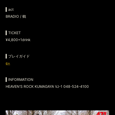
act
BRADIO / 鶴
TICKET
¥4,800+1drink
プレイガイド
e+
INFORMATION
HEAVEN'S ROCK KUMAGAYA VJ-1 048-524-4100