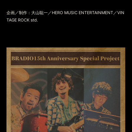
企画／制作：大山聡一／HERO MUSIC ENTERTAINMENT／VIN
TAGE ROCK std.