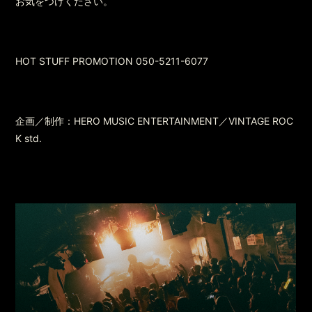
お気をつけください。
HOT STUFF PROMOTION 050-5211-6077
企画／制作：HERO MUSIC ENTERTAINMENT／VINTAGE ROC
K std.