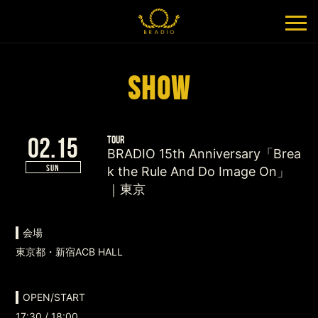
SHOW
02.15
TOUR
BRADIO 15th Anniversary「Brea
SUN
k the Rule And Do Image On」
｜東京
会場
東京都・新宿ACB HALL
OPEN/START
17:30 / 18:00